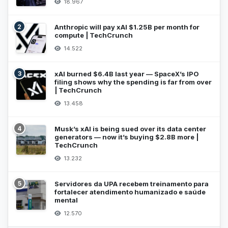
18.967
2
Anthropic will pay xAI $1.25B per month for
compute | TechCrunch
14.522
3
xAI burned $6.4B last year — SpaceX’s IPO
filing shows why the spending is far from over
| TechCrunch
13.458
4
Musk’s xAI is being sued over its data center
generators — now it’s buying $2.8B more |
TechCrunch
13.232
5
Servidores da UPA recebem treinamento para
fortalecer atendimento humanizado e saúde
mental
12.570