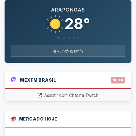
ARAPONGAS
28°
Ensolarado
45%
12 km/h
MEXFM BRASIL
NO AR
Assistir com Chat na Twitch
MERCADO HOJE