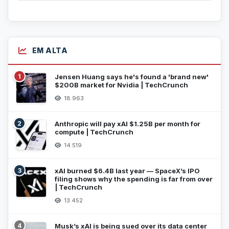
EM ALTA
1
Jensen Huang says he's found a 'brand new'
$200B market for Nvidia | TechCrunch
18.963
2
Anthropic will pay xAI $1.25B per month for
compute | TechCrunch
14.519
3
xAI burned $6.4B last year — SpaceX’s IPO
filing shows why the spending is far from over
| TechCrunch
13.452
4
Musk’s xAI is being sued over its data center