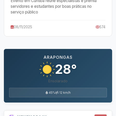
Evento em Curitiba reúne especialistas e premia
servidores e estudantes por boas práticas no
serviço público
08/11/2025
574
ARAPONGAS
28°
Ensolarado
45%
12 km/h