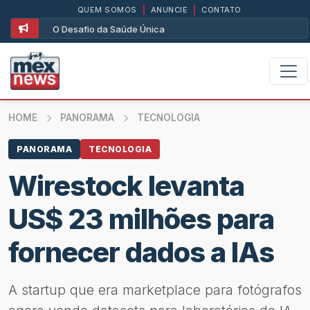
QUEM SOMOS
|
ANUNCIE
|
CONTATO
O Desafio da Saúde Única
HOME
PANORAMA
TECNOLOGIA
PANORAMA
TECNOLOGIA
Wirestock levanta
US$ 23 milhões para
fornecer dados a IAs
A startup que era marketplace para fotógrafos