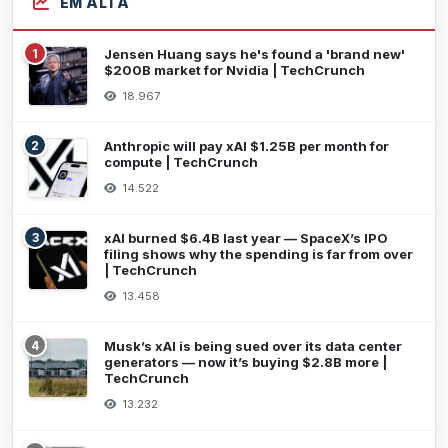
EM ALTA
1
Jensen Huang says he's found a 'brand new'
$200B market for Nvidia | TechCrunch
18.967
2
Anthropic will pay xAI $1.25B per month for
compute | TechCrunch
14.522
3
xAI burned $6.4B last year — SpaceX’s IPO
filing shows why the spending is far from over
| TechCrunch
13.458
4
Musk’s xAI is being sued over its data center
generators — now it’s buying $2.8B more |
TechCrunch
13.232