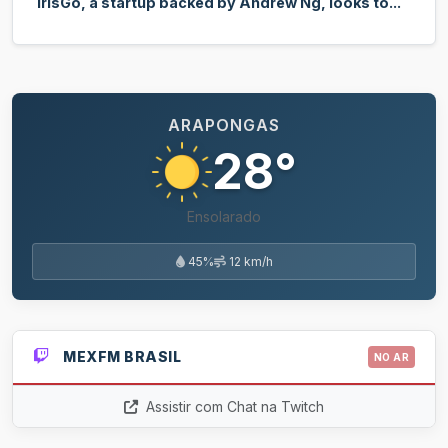
IrisGo, a startup backed by Andrew Ng, looks to...
ARAPONGAS
28°
Ensolarado
45%
12 km/h
MEXFM BRASIL
NO AR
Assistir com Chat na Twitch