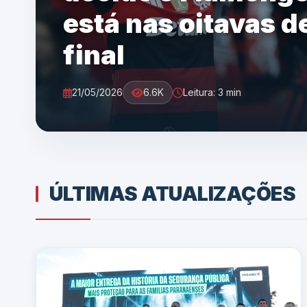
está nas oitavas d
final
21/05/2026
6.6K
Leitura: 3 min
ÚLTIMAS ATUALIZAÇÕES