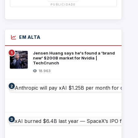
PUBLICIDADE
EM ALTA
1
Jensen Huang says he's found a 'brand
new' $200B market for Nvidia |
TechCrunch
18.963
2
3