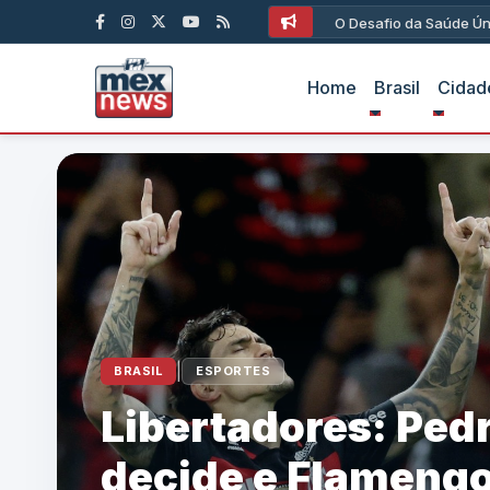
O Desafio da Saúde Ún
Home
Brasil
Cidad
|
BRASIL
ESPORTES
Libertadores: Ped
decide e Flameng