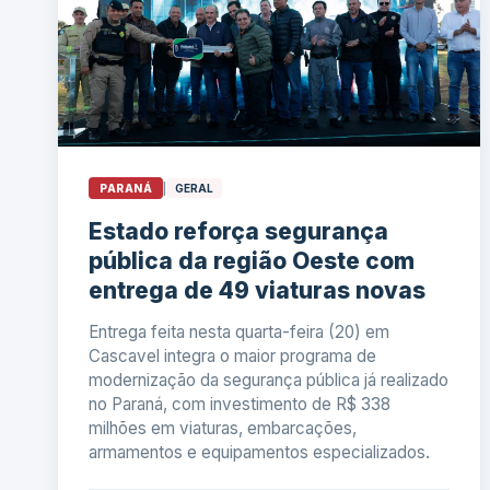
PARANÁ
|
GERAL
Estado reforça segurança
pública da região Oeste com
entrega de 49 viaturas novas
Entrega feita nesta quarta-feira (20) em
Cascavel integra o maior programa de
modernização da segurança pública já realizado
no Paraná, com investimento de R$ 338
milhões em viaturas, embarcações,
armamentos e equipamentos especializados.