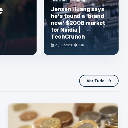
Panorama
Tecnologia
e
Jensen Huang says
he's found a 'brand
new' $200B market
for Nvidia |
TechCrunch
21/05/2026
19K
Ver Tudo