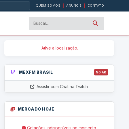
QUEM SOMOS
|
ANUNCIE
|
CONTATO
Ative a localização.
MEXFM BRASIL
NO AR
Assistir com Chat na Twitch
MERCADO HOJE
Cotações indisponíveis no momento