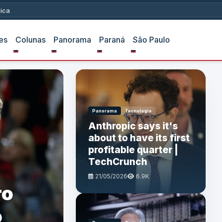
ica
es
Colunas
Panorama
Paraná
São Paulo
Panorama
Tecnologia
Anthropic says it's
about to have its first
profitable quarter |
TechCrunch
21/05/2026
6.9K
ro
o