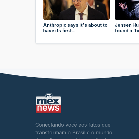
Anthropic says it's about to
Jensen Hu
have its first...
found a 'b
Conectando você aos fatos que
transformam o Brasil e o mundo.