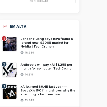
PUBLICIDADE
EM ALTA
1
Jensen Huang says he's found a
'brand new' $200B market for
Nvidia | TechCrunch
18.959
2
Anthropic will pay xAI $1.25B per
month for compute | TechCrunch
14.515
3
xAI burned $6.4B last year —
SpaceX’s IPO filing shows why the
spending is far from over |
TechCrunch
13.449