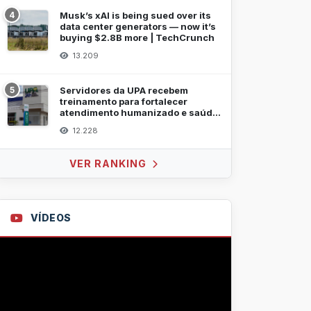
4
Musk’s xAI is being sued over its
data center generators — now it’s
buying $2.8B more | TechCrunch
13.209
5
Servidores da UPA recebem
treinamento para fortalecer
atendimento humanizado e saúde
mental
12.228
VER RANKING
VÍDEOS