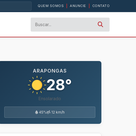
QUEM SOMOS
|
ANUNCIE
|
CONTATO
ARAPONGAS
28°
Ensolarado
45%
12 km/h