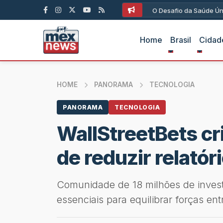
O Desafio da Saúde Ún
Home
Brasil
Cidad
HOME
PANORAMA
TECNOLOGIA
PANORAMA
TECNOLOGIA
WallStreetBets cr
de reduzir relatór
Comunidade de 18 milhões de investi
essenciais para equilibrar forças entr