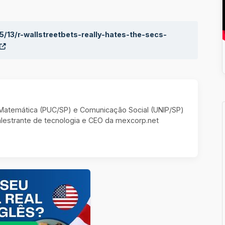
/13/r-wallstreetbets-really-hates-the-secs-
m Matemática (PUC/SP) e Comunicação Social (UNIP/SP)
estrante de tecnologia e CEO da mexcorp.net