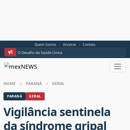
Quem Somos
|
Anuncie
|
Contato
O Desafio da Saúde Única
HOME
PARANÁ
GERAL
PARANÁ
GERAL
Vigilância sentinela
da síndrome gripal