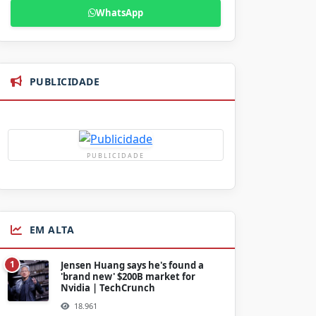
WhatsApp
PUBLICIDADE
PUBLICIDADE
EM ALTA
1
Jensen Huang says he's found a
'brand new' $200B market for
Nvidia | TechCrunch
18.961