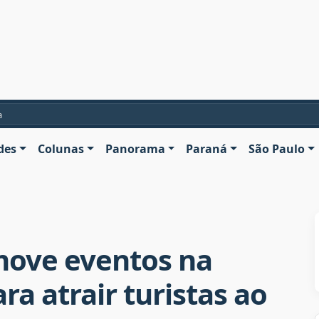
a
des
Colunas
Panorama
Paraná
São Paulo
move eventos na
ra atrair turistas ao