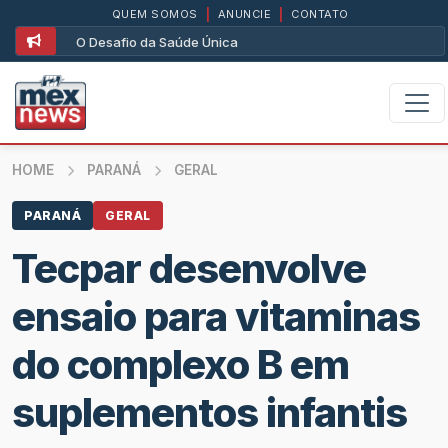
QUEM SOMOS
|
ANUNCIE
|
CONTATO
O Desafio da Saúde Única
HOME
PARANÁ
GERAL
PARANÁ
GERAL
Tecpar desenvolve
ensaio para vitaminas
do complexo B em
suplementos infantis