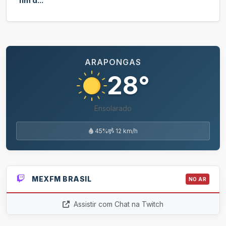
fim d...
ARAPONGAS
28°
Ensolarado
45%
12 km/h
MEXFM BRASIL
NO AR
Assistir com Chat na Twitch