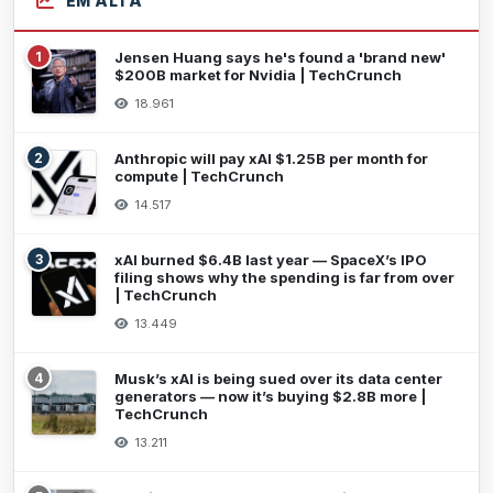
EM ALTA
1
Jensen Huang says he's found a 'brand new'
$200B market for Nvidia | TechCrunch
18.961
2
Anthropic will pay xAI $1.25B per month for
compute | TechCrunch
14.517
3
xAI burned $6.4B last year — SpaceX’s IPO
filing shows why the spending is far from over
| TechCrunch
13.449
4
Musk’s xAI is being sued over its data center
generators — now it’s buying $2.8B more |
TechCrunch
13.211