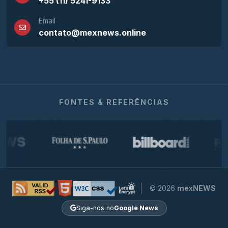
+55 (11) 5241-9133
Email
contato@mexnews.online
FONTES & REFERÊNCIAS
© 2026
mexNEWS
Siga-nos no
Google News