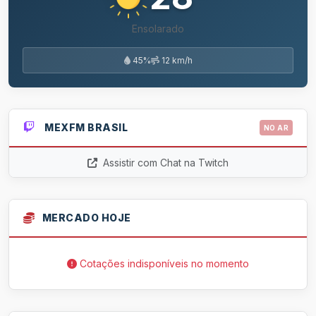
Ensolarado
45%
12 km/h
MEXFM BRASIL
NO AR
Assistir com Chat na Twitch
MERCADO HOJE
Cotações indisponíveis no momento