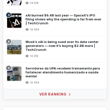
14.519
3
xAI burned $6.4B last year — SpaceX’s IPO
filing shows why the spending is far from over
| TechCrunch
13.450
4
Musk’s xAI is being sued over its data center
generators — now it’s buying $2.8B more |
TechCrunch
13.216
5
Servidores da UPA recebem treinamento para
fortalecer atendimento humanizado e saúde
mental
12.434
VER RANKING