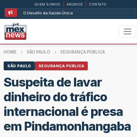
QUEM SOMOS
|
ANUNCIE
|
CONTATO
O Desafio da Saúde Única
HOME
SÃO PAULO
SEGURANÇA PÚBLICA
SÃO PAULO
SEGURANÇA PÚBLICA
Suspeita de lavar
dinheiro do tráfico
internacional é presa
em Pindamonhangaba