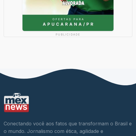
PUBLICIDADE
Conectando você aos fatos que transformam o Brasil e
o mundo. Jornalismo com ética, agilidade e