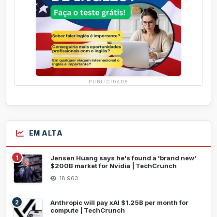
PUBLICIDADE
EM ALTA
1
Jensen Huang says he's found a 'brand new'
$200B market for Nvidia | TechCrunch
18.963
2
Anthropic will pay xAI $1.25B per month for
compute | TechCrunch