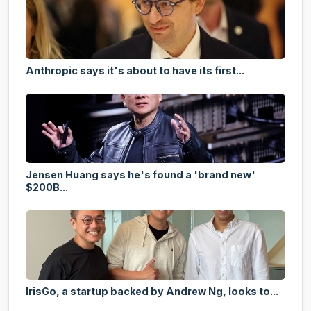
Anthropic says it's about to have its first...
Jensen Huang says he's found a 'brand new'
$200B...
IrisGo, a startup backed by Andrew Ng, looks to...