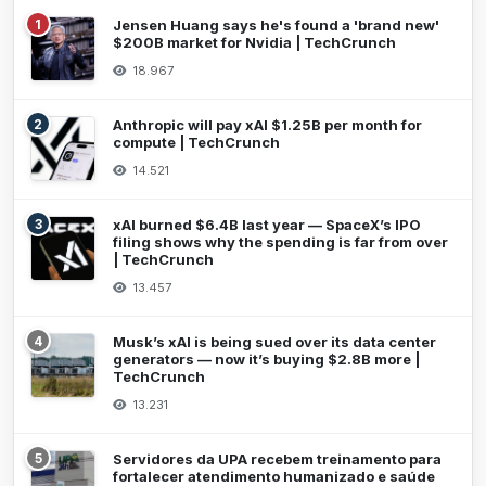
1
Jensen Huang says he's found a 'brand new'
$200B market for Nvidia | TechCrunch
18.967
2
Anthropic will pay xAI $1.25B per month for
compute | TechCrunch
14.521
3
xAI burned $6.4B last year — SpaceX’s IPO
filing shows why the spending is far from over
| TechCrunch
13.457
4
Musk’s xAI is being sued over its data center
generators — now it’s buying $2.8B more |
TechCrunch
13.231
5
Servidores da UPA recebem treinamento para
fortalecer atendimento humanizado e saúde