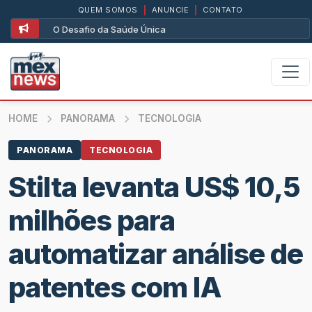
QUEM SOMOS
|
ANUNCIE
|
CONTATO
O Desafio da Saúde Única
HOME
PANORAMA
TECNOLOGIA
PANORAMA
TECNOLOGIA
Stilta levanta US$ 10,5
milhões para
automatizar análise de
patentes com IA