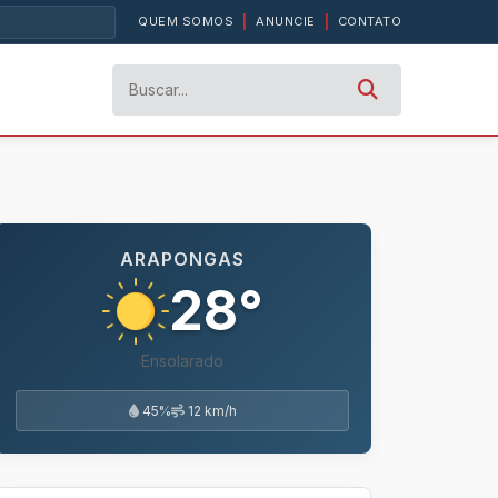
QUEM SOMOS
|
ANUNCIE
|
CONTATO
ARAPONGAS
28°
Ensolarado
45%
12 km/h