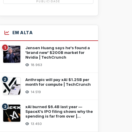
PUBLICIDADE
EM ALTA
1
Jensen Huang says he's found a
'brand new' $200B market for
Nvidia | TechCrunch
18.963
2
Anthropic will pay xAI $1.25B per
month for compute | TechCrunch
14.519
3
xAI burned $6.4B last year —
SpaceX’s IPO filing shows why the
spending is far from over |
TechCrunch
13.450