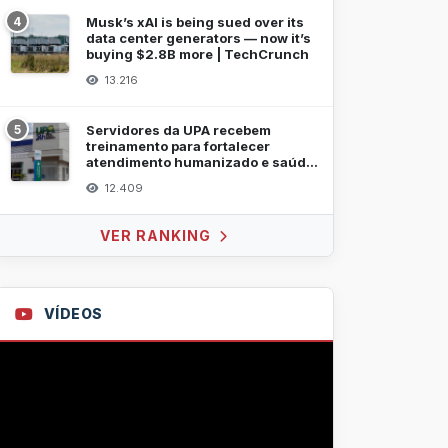
4
Musk’s xAI is being sued over its
data center generators — now it’s
buying $2.8B more | TechCrunch
13.216
5
Servidores da UPA recebem
treinamento para fortalecer
atendimento humanizado e saúde
mental
12.409
VER RANKING
VÍDEOS