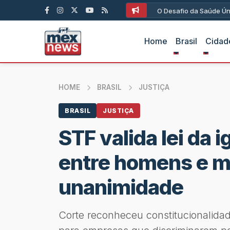
O Desafio da Saúde Ún
Home
Brasil
Cidad
HOME
BRASIL
JUSTIÇA
BRASIL
JUSTIÇA
STF valida lei da i
entre homens e m
unanimidade
Corte reconheceu constitucionalidad