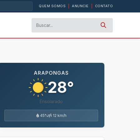
QUEM SOMOS
|
ANUNCIE
|
CONTATO
ARAPONGAS
28°
Ensolarado
45%
12 km/h