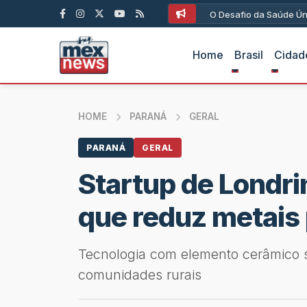
O Desafio da Saúde Ún
Home
Brasil
Cidad
HOME
PARANÁ
GERAL
PARANÁ
GERAL
Startup de Londri
que reduz metais
Tecnologia com elemento cerâmico si
comunidades rurais