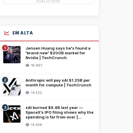
PUBLICIDADE
EM ALTA
1
Jensen Huang says he's found a
'brand new' $200B market for
Nvidia | TechCrunch
18.967
2
Anthropic will pay xAI $1.25B per
month for compute | TechCrunch
14.522
3
xAI burned $6.4B last year —
SpaceX’s IPO filing shows why the
spending is far from over |
TechCrunch
13.458