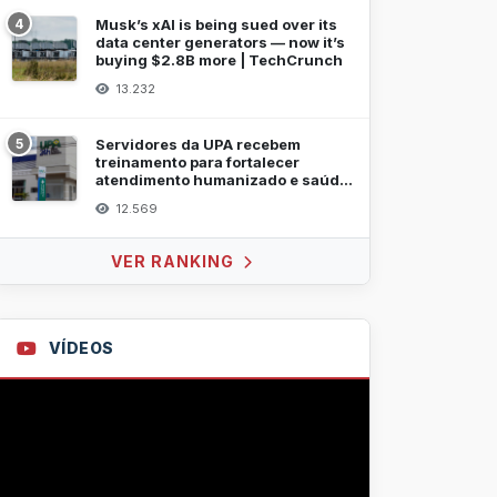
4
Musk’s xAI is being sued over its
data center generators — now it’s
buying $2.8B more | TechCrunch
13.232
5
Servidores da UPA recebem
treinamento para fortalecer
atendimento humanizado e saúde
mental
12.569
VER RANKING
VÍDEOS