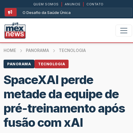
QUEM SOMOS
|
ANUNCIE
|
CONTATO
O Desafio da Saúde Única
HOME
PANORAMA
TECNOLOGIA
PANORAMA
TECNOLOGIA
SpaceXAI perde
metade da equipe de
pré-treinamento após
fusão com xAI