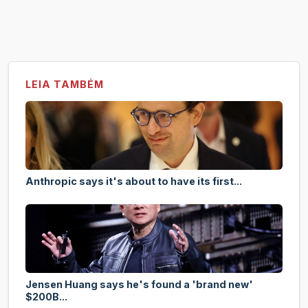
LEIA TAMBÉM
Anthropic says it's about to have its first...
Jensen Huang says he's found a 'brand new'
$200B...