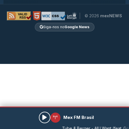
© 2026
mexNEWS
Siga-nos no
Google News
Mex FM Brasil
Tube & Berger - All I Want (feat. Goatch