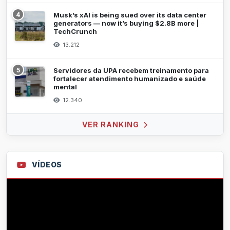
4
Musk’s xAI is being sued over its data center
generators — now it’s buying $2.8B more |
TechCrunch
13.212
5
Servidores da UPA recebem treinamento para
fortalecer atendimento humanizado e saúde
mental
12.340
VER RANKING
VÍDEOS