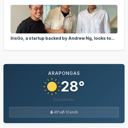
IrisGo, a startup backed by Andrew Ng, looks to...
ARAPONGAS
28°
Ensolarado
45%
12 km/h