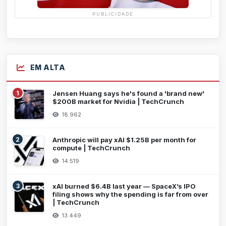
PUBLICIDADE
EM ALTA
1
Jensen Huang says he's found a 'brand new'
$200B market for Nvidia | TechCrunch
18.962
2
Anthropic will pay xAI $1.25B per month for
compute | TechCrunch
14.519
3
xAI burned $6.4B last year — SpaceX’s IPO
filing shows why the spending is far from over
| TechCrunch
13.449