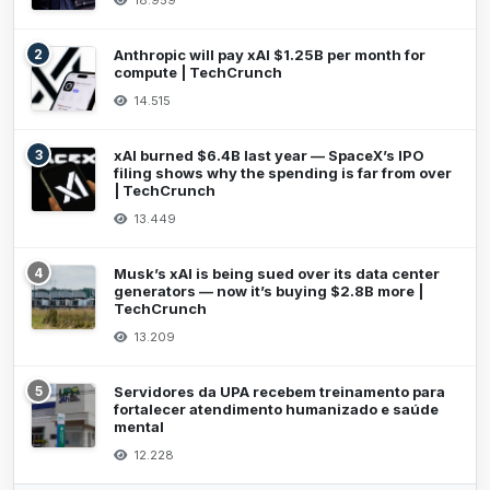
18.959
2
Anthropic will pay xAI $1.25B per month for
compute | TechCrunch
14.515
3
xAI burned $6.4B last year — SpaceX’s IPO
filing shows why the spending is far from over
| TechCrunch
13.449
4
Musk’s xAI is being sued over its data center
generators — now it’s buying $2.8B more |
TechCrunch
13.209
5
Servidores da UPA recebem treinamento para
fortalecer atendimento humanizado e saúde
mental
12.228