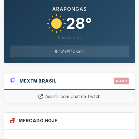
ARAPONGAS
28°
Ensolarado
45%
12 km/h
MEXFM BRASIL
NO AR
Assistir com Chat na Twitch
MERCADO HOJE