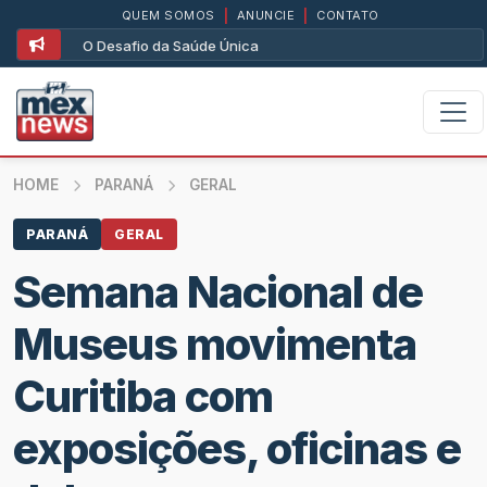
QUEM SOMOS
|
ANUNCIE
|
CONTATO
O Desafio da Saúde Única
HOME
PARANÁ
GERAL
PARANÁ
GERAL
Semana Nacional de
Museus movimenta
Curitiba com
exposições, oficinas e