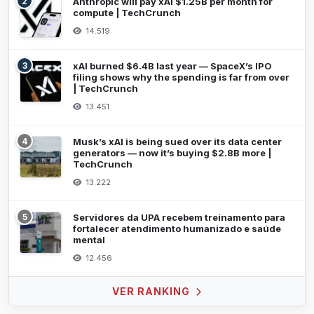
2
Anthropic will pay xAI $1.25B per month for
compute | TechCrunch
14.519
3
xAI burned $6.4B last year — SpaceX’s IPO
filing shows why the spending is far from over
| TechCrunch
13.451
4
Musk’s xAI is being sued over its data center
generators — now it’s buying $2.8B more |
TechCrunch
13.222
5
Servidores da UPA recebem treinamento para
fortalecer atendimento humanizado e saúde
mental
12.456
VER RANKING