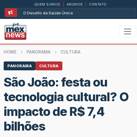
QUEM SOMOS
|
ANUNCIE
|
CONTATO
O Desafio da Saúde Única
HOME
PANORAMA
CULTURA
PANORAMA
CULTURA
São João: festa ou
tecnologia cultural? O
impacto de R$ 7,4
bilhões