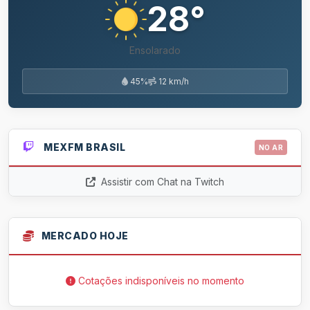
28°
Ensolarado
45%
12 km/h
MEXFM BRASIL
NO AR
Assistir com Chat na Twitch
MERCADO HOJE
Cotações indisponíveis no momento