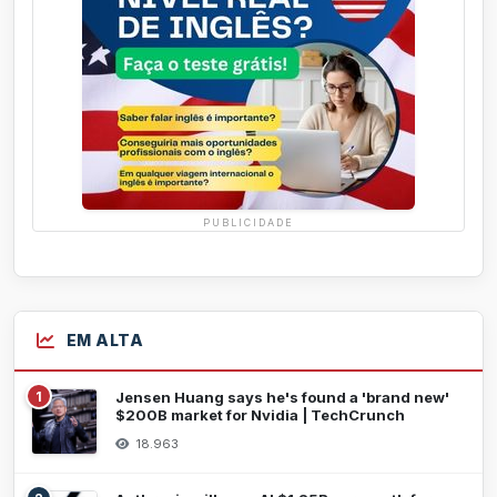
PUBLICIDADE
EM ALTA
1
Jensen Huang says he's found a 'brand new'
$200B market for Nvidia | TechCrunch
18.963