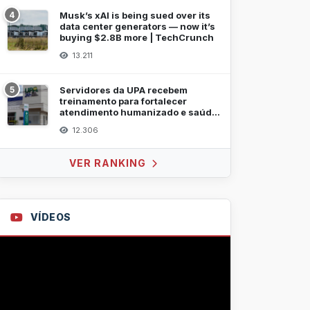
4
Musk’s xAI is being sued over its
data center generators — now it’s
buying $2.8B more | TechCrunch
13.211
5
Servidores da UPA recebem
treinamento para fortalecer
atendimento humanizado e saúde
mental
12.306
VER RANKING
VÍDEOS