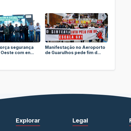
força segurança
Manifestação no Aeroporto
 Oeste com en...
de Guarulhos pede fim d...
Explorar
Legal