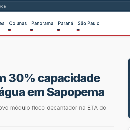
ica
es
Colunas
Panorama
Paraná
São Paulo
em 30% capacidade
e água em Sapopema
 novo módulo floco-decantador na ETA do