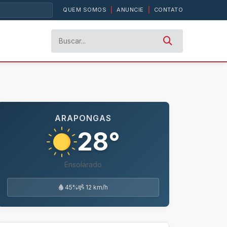
QUEM SOMOS
|
ANUNCIE
|
CONTATO
ARAPONGAS
28°
Ensolarado
45%
12 km/h