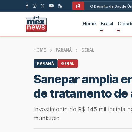
O Desafio da Saúde Ún
Home
Brasil
Cidad
HOME
PARANÁ
GERAL
PARANÁ
GERAL
Sanepar amplia 
de tratamento d
Investimento de R$ 145 mil instala
município