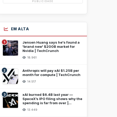
PUBLICIDADE
EM ALTA
1
Jensen Huang says he's found a
'brand new' $200B market for
Nvidia | TechCrunch
18.961
2
Anthropic will pay xAI $1.25B per
month for compute | TechCrunch
14.517
3
xAI burned $6.4B last year —
SpaceX’s IPO filing shows why the
spending is far from over |
TechCrunch
13.449