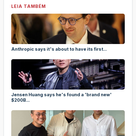
LEIA TAMBÉM
Anthropic says it's about to have its first...
Jensen Huang says he's found a 'brand new'
$200B...