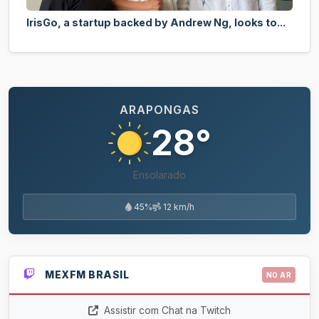
IrisGo, a startup backed by Andrew Ng, looks to...
ARAPONGAS
28°
Ensolarado
45%
12 km/h
MEXFM BRASIL
NO AR
Assistir com Chat na Twitch