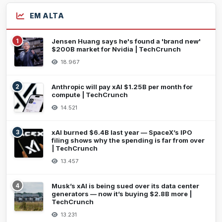
EM ALTA
1
Jensen Huang says he's found a 'brand new'
$200B market for Nvidia | TechCrunch
18.967
2
Anthropic will pay xAI $1.25B per month for
compute | TechCrunch
14.521
3
xAI burned $6.4B last year — SpaceX’s IPO
filing shows why the spending is far from over
| TechCrunch
13.457
4
Musk’s xAI is being sued over its data center
generators — now it’s buying $2.8B more |
TechCrunch
13.231