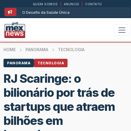
QUEM SOMOS
|
ANUNCIE
|
CONTATO
O Desafio da Saúde Única
HOME
PANORAMA
TECNOLOGIA
PANORAMA
TECNOLOGIA
RJ Scaringe: o
bilionário por trás de
startups que atraem
bilhões em