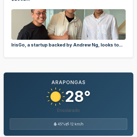
IrisGo, a startup backed by Andrew Ng, looks to...
ARAPONGAS
28°
Ensolarado
45%
12 km/h