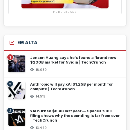
PUBLICIDADE
EM ALTA
1
Jensen Huang says he's found a 'brand new'
$200B market for Nvidia | TechCrunch
18.959
2
Anthropic will pay xAI $1.25B per month for
compute | TechCrunch
14.515
3
xAI burned $6.4B last year — SpaceX’s IPO
filing shows why the spending is far from over
| TechCrunch
13.449