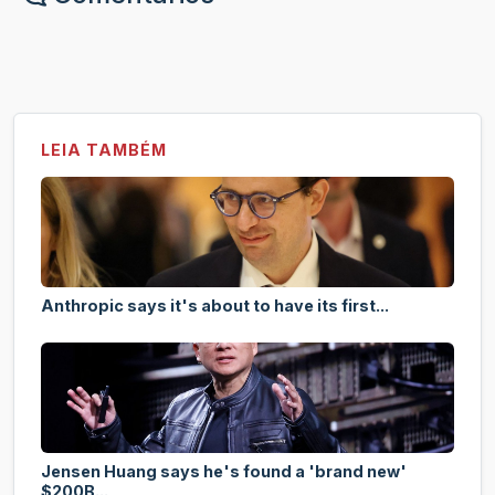
LEIA TAMBÉM
Anthropic says it's about to have its first...
Jensen Huang says he's found a 'brand new'
$200B...