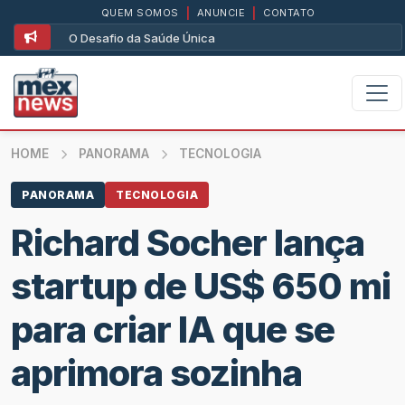
QUEM SOMOS
|
ANUNCIE
|
CONTATO
O Desafio da Saúde Única
HOME
PANORAMA
TECNOLOGIA
PANORAMA
TECNOLOGIA
Richard Socher lança
startup de US$ 650 mi
para criar IA que se
aprimora sozinha