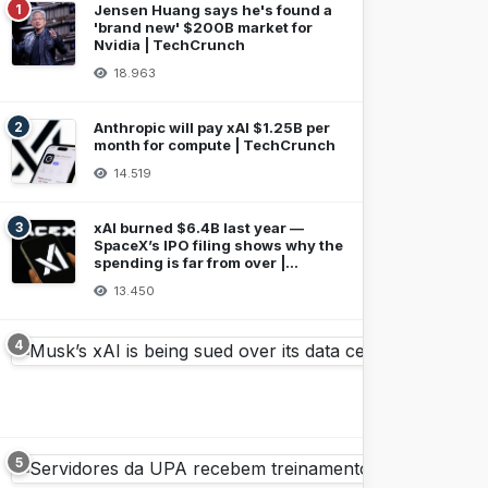
1
Jensen Huang says he's found a
'brand new' $200B market for
Nvidia | TechCrunch
18.963
2
Anthropic will pay xAI $1.25B per
month for compute | TechCrunch
14.519
3
xAI burned $6.4B last year —
SpaceX’s IPO filing shows why the
spending is far from over |
TechCrunch
13.450
4
5