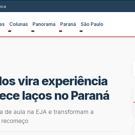
ica
es
Colunas
Panorama
Paraná
São Paulo
os vira experiência
lece laços no Paraná
la de aula na EJA e transformam a
e recomeço