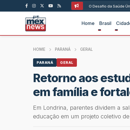
O Desafio da Saúde Ún
Home
Brasil
Cidad
HOME
PARANÁ
GERAL
PARANÁ
GERAL
Retorno aos estud
em família e forta
Em Londrina, parentes dividem a sa
educação em um projeto coletivo d