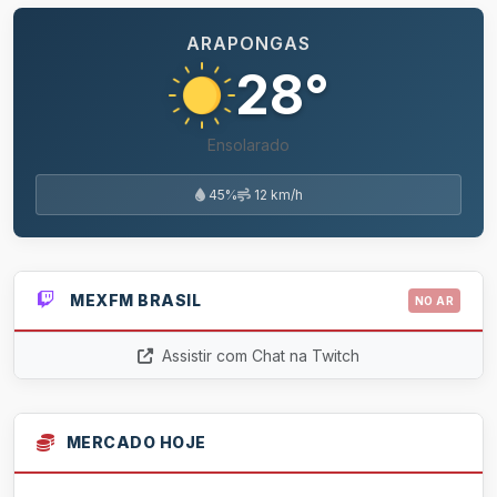
ARAPONGAS
28°
Ensolarado
45%
12 km/h
MEXFM BRASIL
NO AR
Assistir com Chat na Twitch
MERCADO HOJE