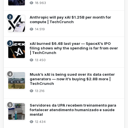
18.963
2
Anthropic will pay xAI $1.25B per month for
compute | TechCrunch
14.519
3
xAI burned $6.4B last year — SpaceX’s IPO
filing shows why the spending is far from over
| TechCrunch
13.450
4
Musk’s xAI is being sued over its data center
generators — now it’s buying $2.8B more |
TechCrunch
13.216
5
Servidores da UPA recebem treinamento para
fortalecer atendimento humanizado e saúde
mental
12.434