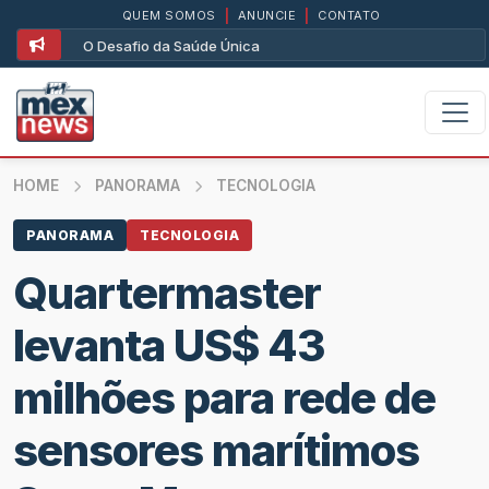
QUEM SOMOS
|
ANUNCIE
|
CONTATO
O Desafio da Saúde Única
HOME
PANORAMA
TECNOLOGIA
PANORAMA
TECNOLOGIA
Quartermaster
levanta US$ 43
milhões para rede de
sensores marítimos