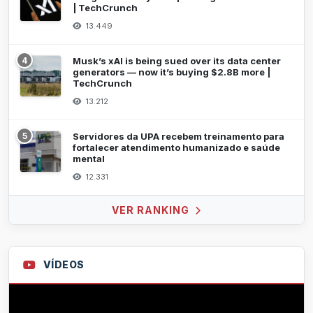
| TechCrunch
13.449
4
Musk’s xAI is being sued over its data center
generators — now it’s buying $2.8B more |
TechCrunch
13.212
5
Servidores da UPA recebem treinamento para
fortalecer atendimento humanizado e saúde
mental
12.331
VER RANKING
VÍDEOS