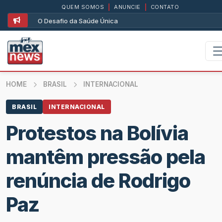
QUEM SOMOS
|
ANUNCIE
|
CONTATO
O Desafio da Saúde Única
HOME
BRASIL
INTERNACIONAL
BRASIL
INTERNACIONAL
Protestos na Bolívia
mantêm pressão pela
renúncia de Rodrigo
Paz