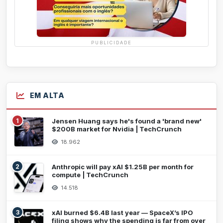
PUBLICIDADE
EM ALTA
1
Jensen Huang says he's found a 'brand new'
$200B market for Nvidia | TechCrunch
18.962
2
Anthropic will pay xAI $1.25B per month for
compute | TechCrunch
14.518
3
xAI burned $6.4B last year — SpaceX’s IPO
filing shows why the spending is far from over