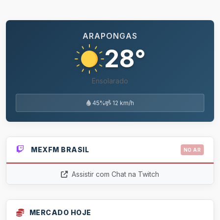
ARAPONGAS
28°
Ensolarado
45%
12 km/h
MEXFM BRASIL
NO AR
Assistir com Chat na Twitch
MERCADO HOJE