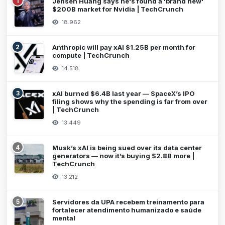
1
Jensen Huang says he's found a 'brand new'
$200B market for Nvidia | TechCrunch
18.962
2
Anthropic will pay xAI $1.25B per month for
compute | TechCrunch
14.518
3
xAI burned $6.4B last year — SpaceX’s IPO
filing shows why the spending is far from over
| TechCrunch
13.449
4
Musk’s xAI is being sued over its data center
generators — now it’s buying $2.8B more |
TechCrunch
13.212
5
Servidores da UPA recebem treinamento para
fortalecer atendimento humanizado e saúde
mental