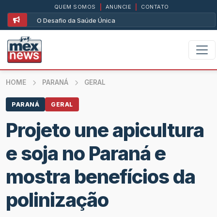
QUEM SOMOS
|
ANUNCIE
|
CONTATO
O Desafio da Saúde Única
HOME
PARANÁ
GERAL
PARANÁ
GERAL
Projeto une apicultura
e soja no Paraná e
mostra benefícios da
polinização