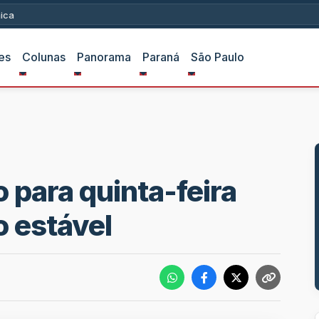
a versus Kung Fu e Karate?
es
Colunas
Panorama
Paraná
São Paulo
 para quinta-feira
o estável