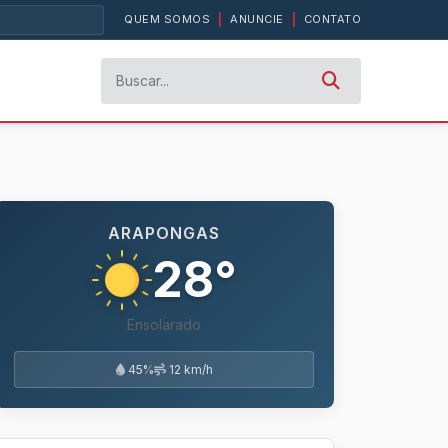
QUEM SOMOS
|
ANUNCIE
|
CONTATO
ARAPONGAS
28°
Ensolarado
45%
12 km/h