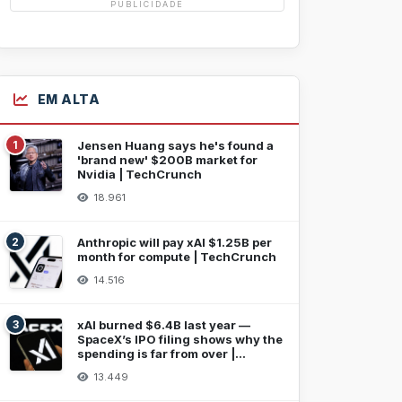
PUBLICIDADE
EM ALTA
1
Jensen Huang says he's found a
'brand new' $200B market for
Nvidia | TechCrunch
18.961
2
Anthropic will pay xAI $1.25B per
month for compute | TechCrunch
14.516
3
xAI burned $6.4B last year —
SpaceX’s IPO filing shows why the
spending is far from over |
TechCrunch
13.449