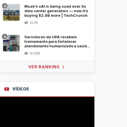
4
Musk’s xAI is being sued over its
data center generators — now it’s
buying $2.8B more | TechCrunch
13.211
5
Servidores da UPA recebem
treinamento para fortalecer
atendimento humanizado e saúde
mental
12.296
VER RANKING
VÍDEOS