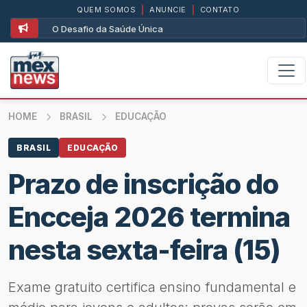
QUEM SOMOS
|
ANUNCIE
|
CONTATO
O Desafio da Saúde Única
HOME
BRASIL
EDUCAÇÃO
BRASIL
EDUCAÇÃO
Prazo de inscrição do
Encceja 2026 termina
nesta sexta-feira (15)
Exame gratuito certifica ensino fundamental e