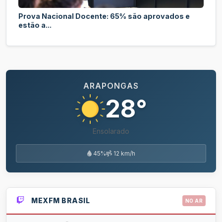
Prova Nacional Docente: 65% são aprovados e
estão a...
ARAPONGAS
28°
Ensolarado
45%
12 km/h
MEXFM BRASIL
NO AR