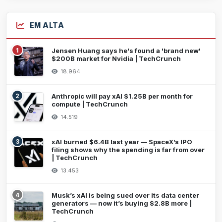
EM ALTA
1
Jensen Huang says he's found a 'brand new'
$200B market for Nvidia | TechCrunch
18.964
2
Anthropic will pay xAI $1.25B per month for
compute | TechCrunch
14.519
3
xAI burned $6.4B last year — SpaceX’s IPO
filing shows why the spending is far from over
| TechCrunch
13.453
4
Musk’s xAI is being sued over its data center
generators — now it’s buying $2.8B more |
TechCrunch