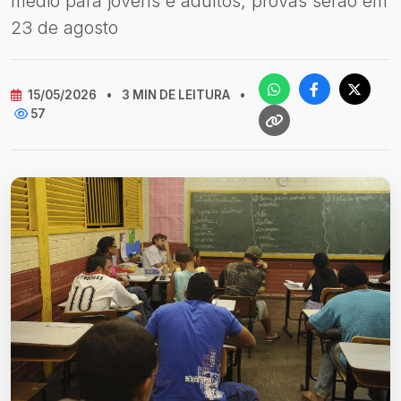
médio para jovens e adultos; provas serão em
23 de agosto
15/05/2026
•
3 MIN DE LEITURA
•
57