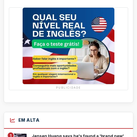
PUBLICIDADE
EM ALTA
1
Jensen Huang says he's found a 'brand new'