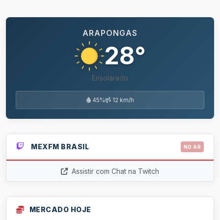
ARAPONGAS
28°
Ensolarado
45%
12 km/h
MEXFM BRASIL
NO AR
Assistir com Chat na Twitch
MERCADO HOJE