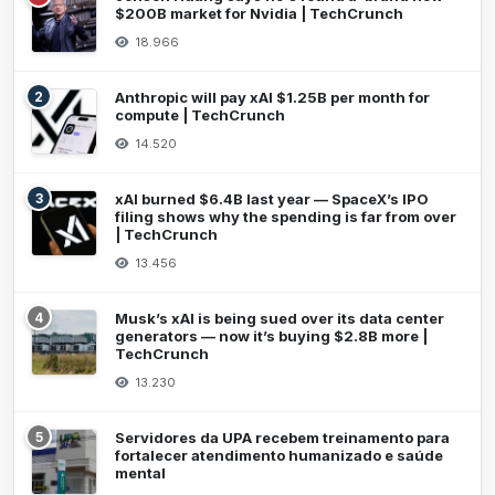
$200B market for Nvidia | TechCrunch
18.966
2
Anthropic will pay xAI $1.25B per month for
compute | TechCrunch
14.520
3
xAI burned $6.4B last year — SpaceX’s IPO
filing shows why the spending is far from over
| TechCrunch
13.456
4
Musk’s xAI is being sued over its data center
generators — now it’s buying $2.8B more |
TechCrunch
13.230
5
Servidores da UPA recebem treinamento para
fortalecer atendimento humanizado e saúde
mental