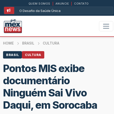
QUEM SOMOS
|
ANUNCIE
|
CONTATO
O Desafio da Saúde Única
HOME
BRASIL
CULTURA
BRASIL
CULTURA
Pontos MIS exibe
documentário
Ninguém Sai Vivo
Daqui, em Sorocaba