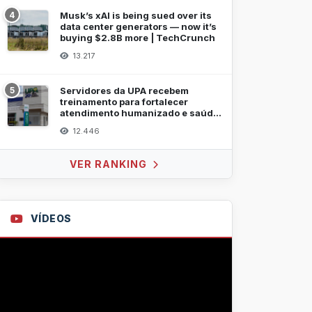
4
Musk’s xAI is being sued over its
data center generators — now it’s
buying $2.8B more | TechCrunch
13.217
5
Servidores da UPA recebem
treinamento para fortalecer
atendimento humanizado e saúde
mental
12.446
VER RANKING
VÍDEOS