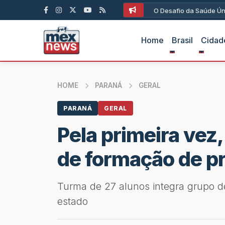
O Desafio da Saúde Ún
Home
Brasil
Cidad
HOME
PARANÁ
GERAL
PARANÁ
GERAL
Pela primeira vez,
de formação de p
Turma de 27 alunos integra grupo d
estado