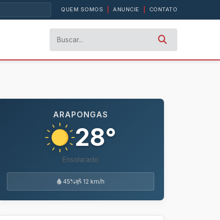
QUEM SOMOS
|
ANUNCIE
|
CONTATO
ARAPONGAS
28°
Ensolarado
45%
12 km/h