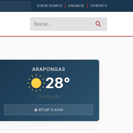
QUEM SOMOS
|
ANUNCIE
|
CONTATO
ARAPONGAS
28°
Ensolarado
45%
12 km/h