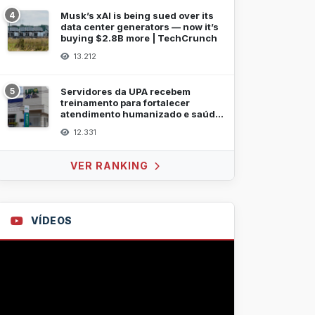
4
Musk’s xAI is being sued over its
data center generators — now it’s
buying $2.8B more | TechCrunch
13.212
5
Servidores da UPA recebem
treinamento para fortalecer
atendimento humanizado e saúde
mental
12.331
VER RANKING
VÍDEOS