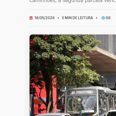
caminhões, a segunda parcela venc
18/05/2026
•
5 MIN DE LEITURA
•
68