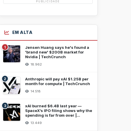
PUBLICIDADE
EM ALTA
1
Jensen Huang says he's found a
'brand new' $200B market for
Nvidia | TechCrunch
18.962
2
Anthropic will pay xAI $1.25B per
month for compute | TechCrunch
14.518
3
xAI burned $6.4B last year —
SpaceX’s IPO filing shows why the
spending is far from over |
TechCrunch
13.449