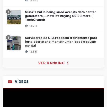
13.449
4
Musk’s xAI is being sued over its data center
generators — now it’s buying $2.8B more |
TechCrunch
13.212
5
Servidores da UPA recebem treinamento para
fortalecer atendimento humanizado e saúde
mental
12.331
VER RANKING
VÍDEOS