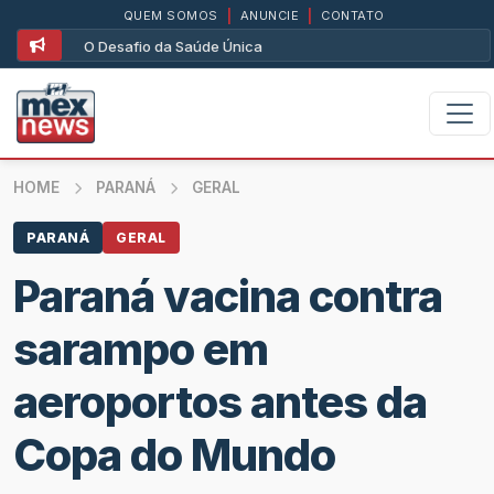
QUEM SOMOS
|
ANUNCIE
|
CONTATO
O Desafio da Saúde Única
HOME
PARANÁ
GERAL
PARANÁ
GERAL
Paraná vacina contra
sarampo em
aeroportos antes da
Copa do Mundo