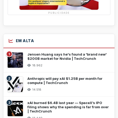
PUBLICIDADE
EM ALTA
1
Jensen Huang says he's found a 'brand new'
$200B market for Nvidia | TechCrunch
18.962
2
Anthropic will pay xAI $1.25B per month for
compute | TechCrunch
14.518
3
xAI burned $6.4B last year — SpaceX’s IPO
filing shows why the spending is far from over
| TechCrunch