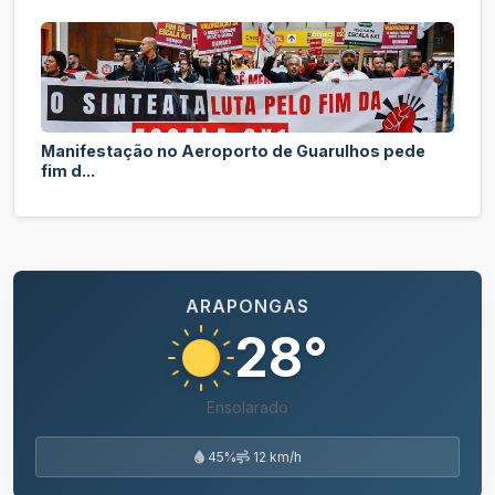
Manifestação no Aeroporto de Guarulhos pede
fim d...
ARAPONGAS
28°
Ensolarado
45%
12 km/h