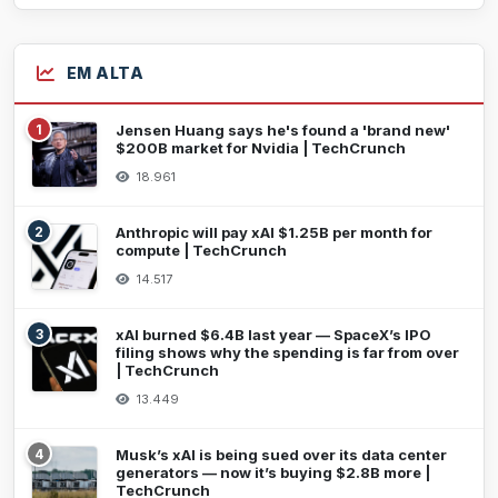
EM ALTA
1
Jensen Huang says he's found a 'brand new'
$200B market for Nvidia | TechCrunch
18.961
2
Anthropic will pay xAI $1.25B per month for
compute | TechCrunch
14.517
3
xAI burned $6.4B last year — SpaceX’s IPO
filing shows why the spending is far from over
| TechCrunch
13.449
4
Musk’s xAI is being sued over its data center
generators — now it’s buying $2.8B more |
TechCrunch