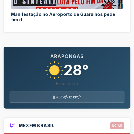
Manifestação no Aeroporto de Guarulhos pede
fim d...
ARAPONGAS
28°
Ensolarado
45%
12 km/h
MEXFM BRASIL
NO AR