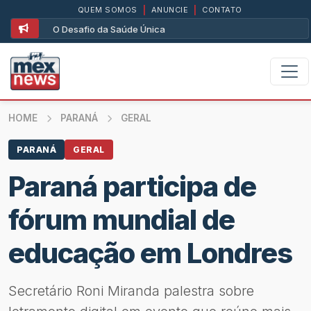
QUEM SOMOS
|
ANUNCIE
|
CONTATO
O Desafio da Saúde Única
HOME
PARANÁ
GERAL
PARANÁ
GERAL
Paraná participa de
fórum mundial de
educação em Londres
Secretário Roni Miranda palestra sobre