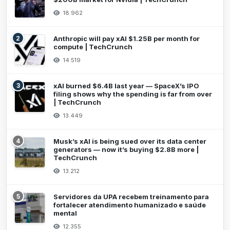
18.962
2
Anthropic will pay xAI $1.25B per month for
compute | TechCrunch
14.519
3
xAI burned $6.4B last year — SpaceX’s IPO
filing shows why the spending is far from over
| TechCrunch
13.449
4
Musk’s xAI is being sued over its data center
generators — now it’s buying $2.8B more |
TechCrunch
13.212
5
Servidores da UPA recebem treinamento para
fortalecer atendimento humanizado e saúde
mental
12.355