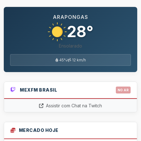
ARAPONGAS
28°
Ensolarado
45%
12 km/h
MEXFM BRASIL
NO AR
Assistir com Chat na Twitch
MERCADO HOJE