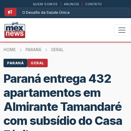
QUEM SOMOS
|
ANUNCIE
|
CONTATO
O Desafio da Saúde Única
HOME
PARANÁ
GERAL
PARANÁ
GERAL
Paraná entrega 432
apartamentos em
Almirante Tamandaré
com subsídio do Casa