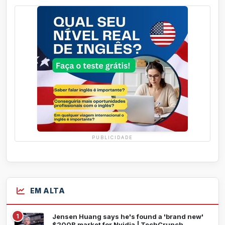
PUBLICIDADE
EM ALTA
1
Jensen Huang says he's found a 'brand new'
$200B market for Nvidia | TechCrunch