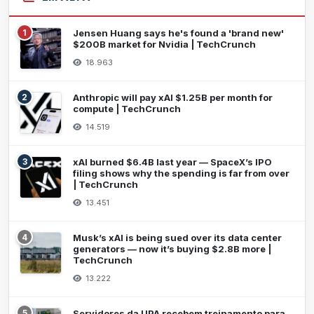
1
Jensen Huang says he's found a 'brand new'
$200B market for Nvidia | TechCrunch
18.963
2
Anthropic will pay xAI $1.25B per month for
compute | TechCrunch
14.519
3
xAI burned $6.4B last year — SpaceX’s IPO
filing shows why the spending is far from over
| TechCrunch
13.451
4
Musk’s xAI is being sued over its data center
generators — now it’s buying $2.8B more |
TechCrunch
13.222
5
Servidores da UPA recebem treinamento para