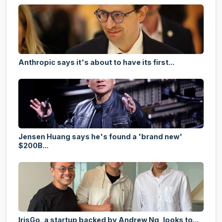
Anthropic says it's about to have its first...
Jensen Huang says he's found a 'brand new'
$200B...
IrisGo, a startup backed by Andrew Ng, looks to...