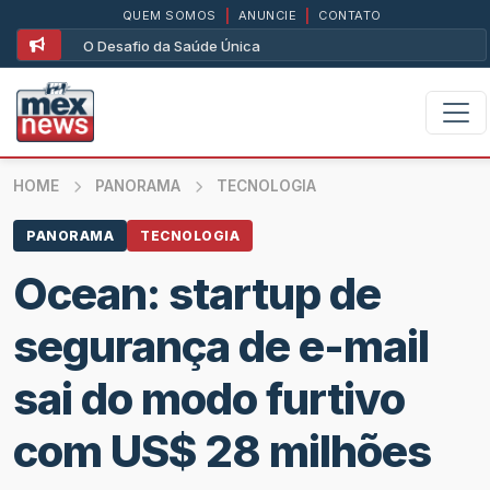
QUEM SOMOS
|
ANUNCIE
|
CONTATO
O Desafio da Saúde Única
HOME
PANORAMA
TECNOLOGIA
PANORAMA
TECNOLOGIA
Ocean: startup de
segurança de e-mail
sai do modo furtivo
com US$ 28 milhões