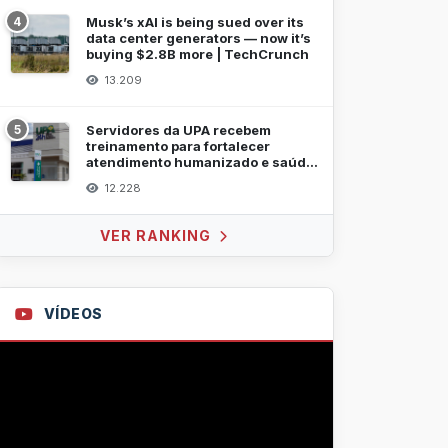
4
Musk’s xAI is being sued over its
data center generators — now it’s
buying $2.8B more | TechCrunch
13.209
5
Servidores da UPA recebem
treinamento para fortalecer
atendimento humanizado e saúde
mental
12.228
VER RANKING
VÍDEOS