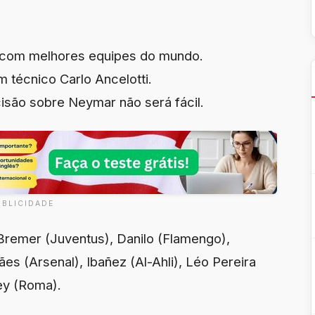
ir com melhores equipes do mundo.
 técnico Carlo Ancelotti.
isão sobre Neymar não será fácil.
UBLICIDADE
Bremer (Juventus), Danilo (Flamengo),
es (Arsenal), Ibañez (Al-Ahli), Léo Pereira
ey (Roma).