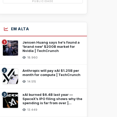
PUBLICIDADE
EM ALTA
1
Jensen Huang says he's found a
'brand new' $200B market for
Nvidia | TechCrunch
18.960
2
Anthropic will pay xAI $1.25B per
month for compute | TechCrunch
14.515
3
xAI burned $6.4B last year —
SpaceX’s IPO filing shows why the
spending is far from over |
TechCrunch
13.449