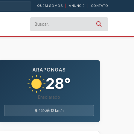
QUEM SOMOS
|
ANUNCIE
|
CONTATO
ARAPONGAS
28°
Ensolarado
45%
12 km/h