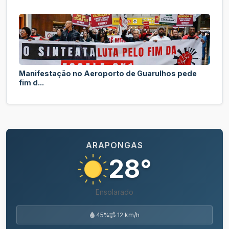
Manifestação no Aeroporto de Guarulhos pede
fim d...
ARAPONGAS
28°
Ensolarado
45%
12 km/h