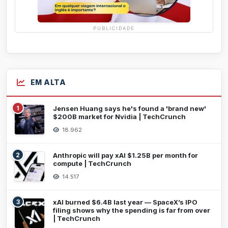
PUBLICIDADE
EM ALTA
1
Jensen Huang says he's found a 'brand new'
$200B market for Nvidia | TechCrunch
18.962
2
Anthropic will pay xAI $1.25B per month for
compute | TechCrunch
14.517
3
xAI burned $6.4B last year — SpaceX’s IPO
filing shows why the spending is far from over
| TechCrunch