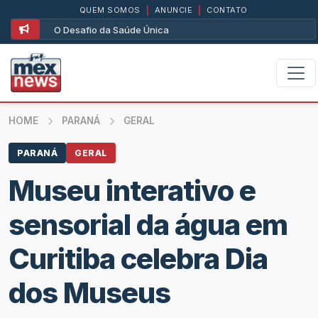
QUEM SOMOS
|
ANUNCIE
|
CONTATO
O Desafio da Saúde Única
HOME
PARANÁ
GERAL
PARANÁ
GERAL
Museu interativo e
sensorial da água em
Curitiba celebra Dia
dos Museus