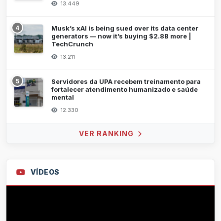
13.449
4
Musk’s xAI is being sued over its data center
generators — now it’s buying $2.8B more |
TechCrunch
13.211
5
Servidores da UPA recebem treinamento para
fortalecer atendimento humanizado e saúde
mental
12.330
VER RANKING
VÍDEOS