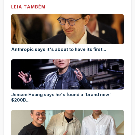
LEIA TAMBÉM
Anthropic says it's about to have its first...
Jensen Huang says he's found a 'brand new'
$200B...