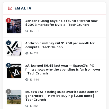
EM ALTA
1
Jensen Huang says he's found a 'brand new'
$200B market for Nvidia | TechCrunch
18.962
2
Anthropic will pay xAI $1.25B per month for
compute | TechCrunch
14.519
3
xAI burned $6.4B last year — SpaceX’s IPO
filing shows why the spending is far from over
| TechCrunch
13.449
4
Musk’s xAI is being sued over its data center
generators — now it’s buying $2.8B more |
TechCrunch
13.212