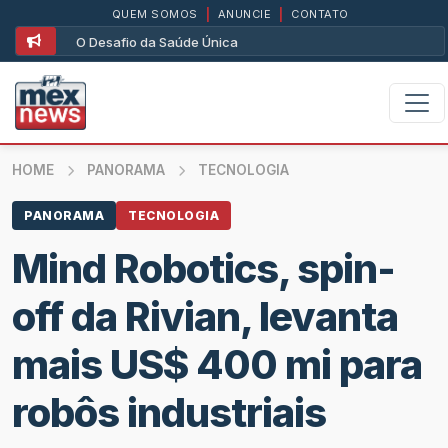
QUEM SOMOS
|
ANUNCIE
|
CONTATO
O Desafio da Saúde Única
HOME
PANORAMA
TECNOLOGIA
PANORAMA
TECNOLOGIA
Mind Robotics, spin-
off da Rivian, levanta
mais US$ 400 mi para
robôs industriais