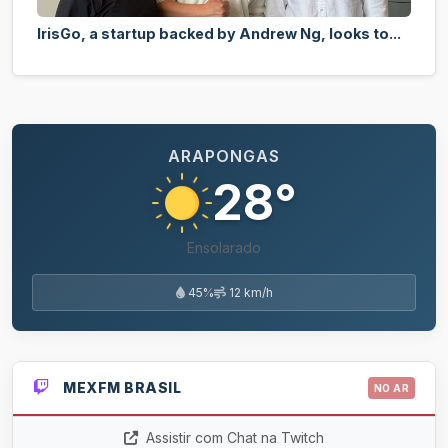
IrisGo, a startup backed by Andrew Ng, looks to...
ARAPONGAS
28°
Ensolarado
45%
12 km/h
MEXFM BRASIL
NO AR
Assistir com Chat na Twitch