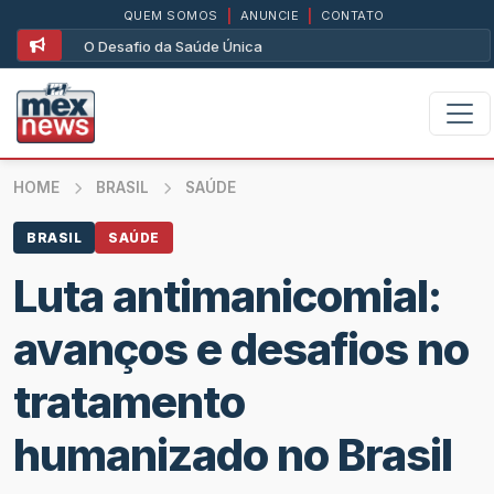
QUEM SOMOS
|
ANUNCIE
|
CONTATO
O Desafio da Saúde Única
HOME
BRASIL
SAÚDE
BRASIL
SAÚDE
Luta antimanicomial:
avanços e desafios no
tratamento
humanizado no Brasil