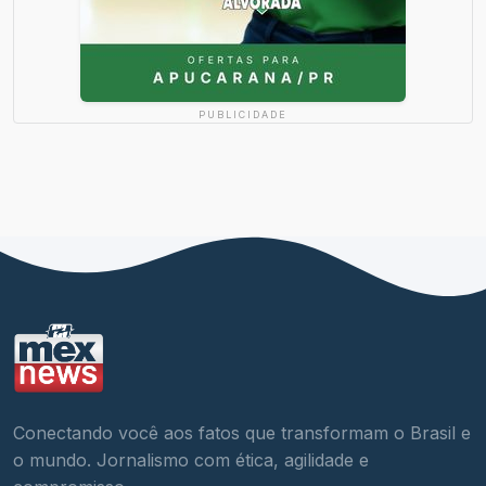
PUBLICIDADE
Conectando você aos fatos que transformam o Brasil e
o mundo. Jornalismo com ética, agilidade e