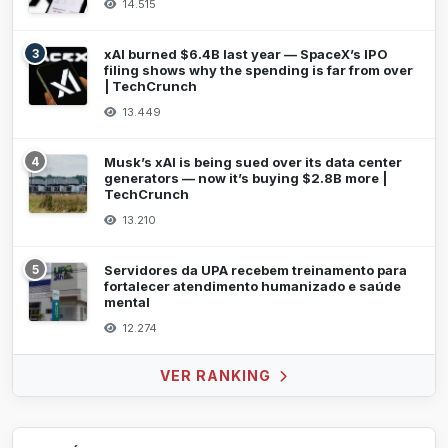
14.515
3
xAI burned $6.4B last year — SpaceX’s IPO
filing shows why the spending is far from over
| TechCrunch
13.449
4
Musk’s xAI is being sued over its data center
generators — now it’s buying $2.8B more |
TechCrunch
13.210
5
Servidores da UPA recebem treinamento para
fortalecer atendimento humanizado e saúde
mental
12.274
VER RANKING