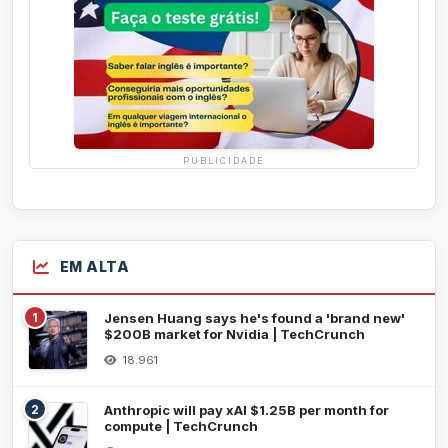
PUBLICIDADE
EM ALTA
1
Jensen Huang says he's found a 'brand new'
$200B market for Nvidia | TechCrunch
18.961
2
Anthropic will pay xAI $1.25B per month for
compute | TechCrunch