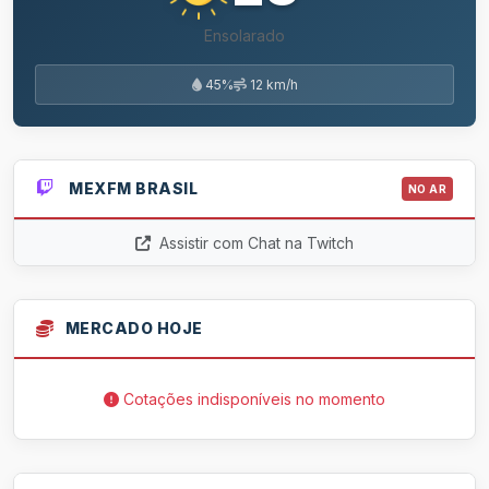
Ensolarado
45%
12 km/h
MEXFM BRASIL
NO AR
Assistir com Chat na Twitch
MERCADO HOJE
Cotações indisponíveis no momento