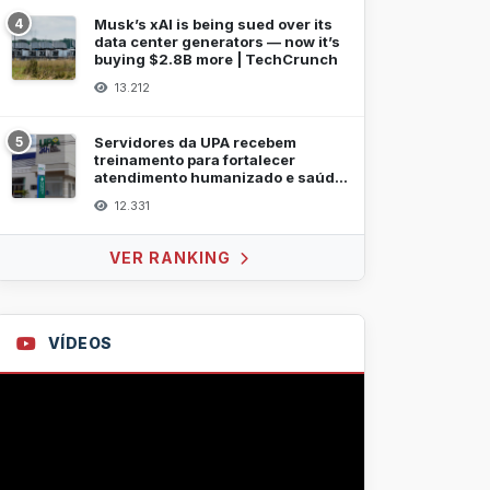
4
Musk’s xAI is being sued over its
data center generators — now it’s
buying $2.8B more | TechCrunch
13.212
5
Servidores da UPA recebem
treinamento para fortalecer
atendimento humanizado e saúde
mental
12.331
VER RANKING
VÍDEOS