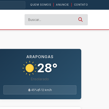
QUEM SOMOS
|
ANUNCIE
|
CONTATO
ARAPONGAS
28°
Ensolarado
45%
12 km/h