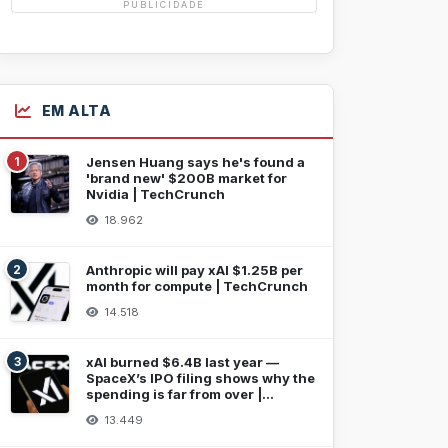
PUBLICIDADE
EM ALTA
1
Jensen Huang says he's found a
'brand new' $200B market for
Nvidia | TechCrunch
18.962
2
Anthropic will pay xAI $1.25B per
month for compute | TechCrunch
14.518
3
xAI burned $6.4B last year —
SpaceX’s IPO filing shows why the
spending is far from over |
TechCrunch
13.449