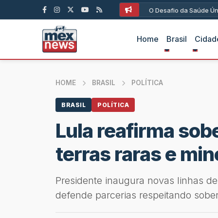
O Desafio da Saúde Ún
Home
Brasil
Cidad
HOME
BRASIL
POLÍTICA
BRASIL
POLÍTICA
Lula reafirma sobe
terras raras e min
Presidente inaugura novas linhas de
defende parcerias respeitando sobe