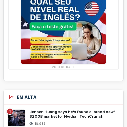
PUBLICIDADE
EM ALTA
1
Jensen Huang says he's found a 'brand new'
$200B market for Nvidia | TechCrunch
18.963