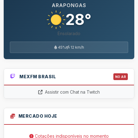
ARAPONGAS
28°
Ensolarado
45%
12 km/h
MEXFM BRASIL
NO AR
Assistir com Chat na Twitch
MERCADO HOJE
Cotações indisponíveis no momento