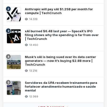
2
Anthropic will pay xAI $1.25B per month for
compute | TechCrunch
14.519
3
xAI burned $6.4B last year — SpaceX’s IPO
filing shows why the spending is far from over
| TechCrunch
13.450
4
Musk’s xAI is being sued over its data center
generators — now it’s buying $2.8B more |
TechCrunch
13.216
5
Servidores da UPA recebem treinamento para
fortalecer atendimento humanizado e saúde
mental
12.389