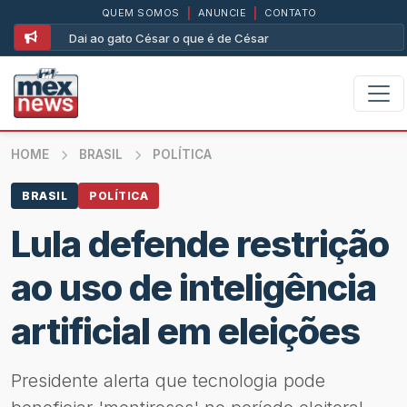
QUEM SOMOS
|
ANUNCIE
|
CONTATO
Dai ao gato César o que é de César
HOME
BRASIL
POLÍTICA
BRASIL
POLÍTICA
Lula defende restrição
ao uso de inteligência
artificial em eleições
Presidente alerta que tecnologia pode