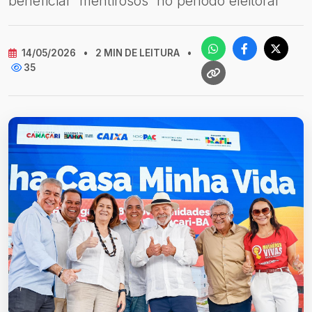
beneficiar 'mentirosos' no período eleitoral
14/05/2026
•
2 MIN DE LEITURA
•
35