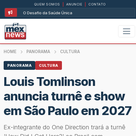
QUEM SOMOS
|
ANUNCIE
|
CONTATO
O Desafio da Saúde Única
HOME
PANORAMA
CULTURA
PANORAMA
CULTURA
Louis Tomlinson
anuncia turnê e show
em São Paulo em 2027
Ex-integrante do One Direction trará a turnê