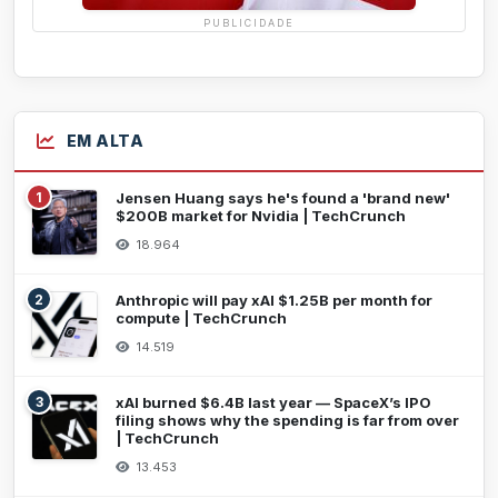
PUBLICIDADE
EM ALTA
1
Jensen Huang says he's found a 'brand new'
$200B market for Nvidia | TechCrunch
18.964
2
Anthropic will pay xAI $1.25B per month for
compute | TechCrunch
14.519
3
xAI burned $6.4B last year — SpaceX’s IPO
filing shows why the spending is far from over
| TechCrunch
13.453