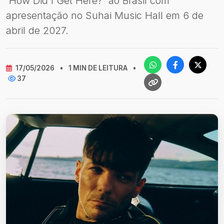
'How Did I Get Here?' ao Brasil com
apresentação no Suhai Music Hall em 6 de
abril de 2027.
17/05/2026
•
1 MIN DE LEITURA
•
37