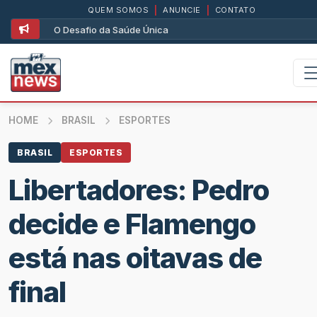
QUEM SOMOS
|
ANUNCIE
|
CONTATO
O Desafio da Saúde Única
HOME
BRASIL
ESPORTES
BRASIL
ESPORTES
Libertadores: Pedro
decide e Flamengo
está nas oitavas de
final