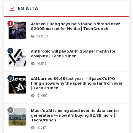
EM ALTA
1
Jensen Huang says he's found a 'brand new'
$200B market for Nvidia | TechCrunch
18.963
2
Anthropic will pay xAI $1.25B per month for
compute | TechCrunch
14.519
3
xAI burned $6.4B last year — SpaceX’s IPO
filing shows why the spending is far from over
| TechCrunch
13.450
4
Musk’s xAI is being sued over its data center
generators — now it’s buying $2.8B more |
TechCrunch
13.217