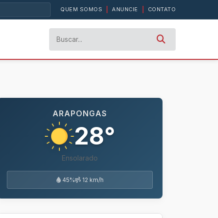
QUEM SOMOS
|
ANUNCIE
|
CONTATO
ARAPONGAS
28°
Ensolarado
45%
12 km/h