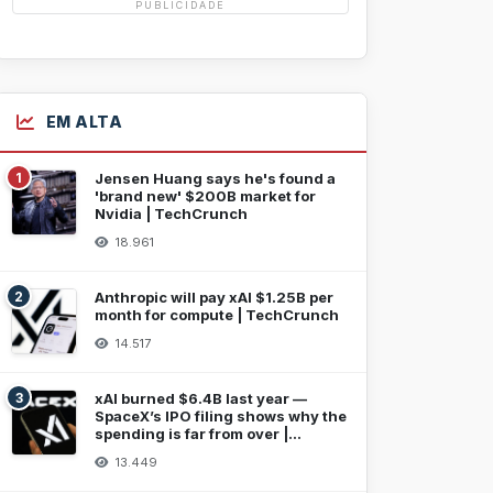
PUBLICIDADE
EM ALTA
1
Jensen Huang says he's found a
'brand new' $200B market for
Nvidia | TechCrunch
18.961
2
Anthropic will pay xAI $1.25B per
month for compute | TechCrunch
14.517
3
xAI burned $6.4B last year —
SpaceX’s IPO filing shows why the
spending is far from over |
TechCrunch
13.449