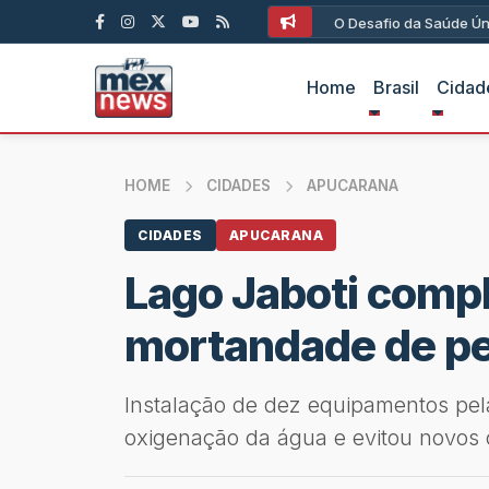
O Desafio da Saúde Ún
Home
Brasil
Cidad
HOME
CIDADES
APUCARANA
CIDADES
APUCARANA
Lago Jaboti comp
mortandade de pe
Instalação de dez equipamentos pel
oxigenação da água e evitou novos 