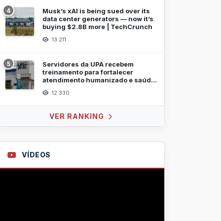
4
Musk’s xAI is being sued over its
data center generators — now it’s
buying $2.8B more | TechCrunch
13.211
5
Servidores da UPA recebem
treinamento para fortalecer
atendimento humanizado e saúde
mental
12.330
VER RANKING
VÍDEOS