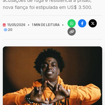
acusações de fuga e resistência à prisão;
nova fiança foi estipulada em US$ 3.500.
15/05/2026
•
1 MIN DE LEITURA
•
20