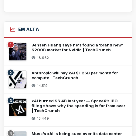
EM ALTA
1
Jensen Huang says he's found a 'brand new'
$200B market for Nvidia | TechCrunch
18.962
2
Anthropic will pay xAI $1.25B per month for
compute | TechCrunch
14.519
3
xAI burned $6.4B last year — SpaceX’s IPO
filing shows why the spending is far from over
| TechCrunch
13.449
4
Musk’s xAI is being sued over its data center