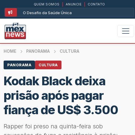
QUEM SOMOS
|
ANUNCIE
|
CONTATO
O Desafio da Saúde Única
HOME
PANORAMA
CULTURA
PANORAMA
CULTURA
Kodak Black deixa
prisão após pagar
fiança de US$ 3.500
Rapper foi preso na quinta-feira sob