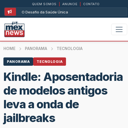
QUEM SOMOS
|
ANUNCIE
|
CONTATO
O Desafio da Saúde Única
HOME
PANORAMA
TECNOLOGIA
PANORAMA
TECNOLOGIA
Kindle: Aposentadoria
de modelos antigos
leva a onda de
jailbreaks