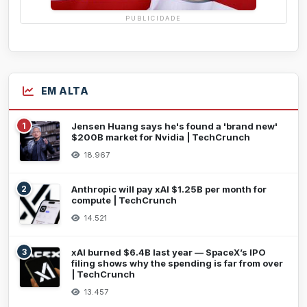
PUBLICIDADE
EM ALTA
1
Jensen Huang says he's found a 'brand new'
$200B market for Nvidia | TechCrunch
18.967
2
Anthropic will pay xAI $1.25B per month for
compute | TechCrunch
14.521
3
xAI burned $6.4B last year — SpaceX’s IPO
filing shows why the spending is far from over
| TechCrunch
13.457