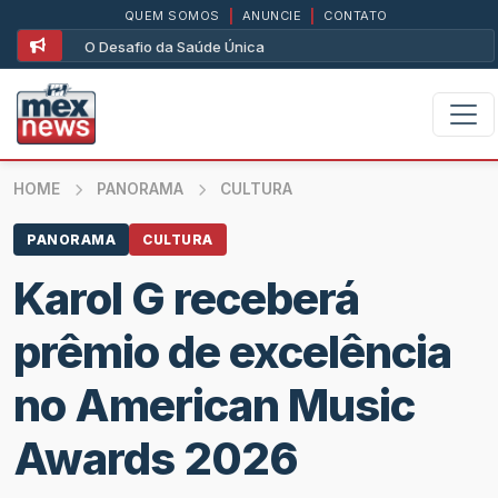
QUEM SOMOS
|
ANUNCIE
|
CONTATO
O Desafio da Saúde Única
HOME
PANORAMA
CULTURA
PANORAMA
CULTURA
Karol G receberá
prêmio de excelência
no American Music
Awards 2026