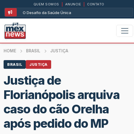
QUEM SOMOS
|
ANUNCIE
|
CONTATO
O Desafio da Saúde Única
HOME
BRASIL
JUSTIÇA
BRASIL
JUSTIÇA
Justiça de
Florianópolis arquiva
caso do cão Orelha
após pedido do MP