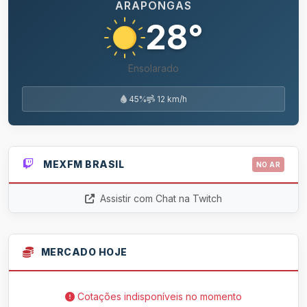
ARAPONGAS
28°
Ensolarado
45%
12 km/h
MEXFM BRASIL
NO AR
Assistir com Chat na Twitch
MERCADO HOJE
Cotações indisponíveis no momento