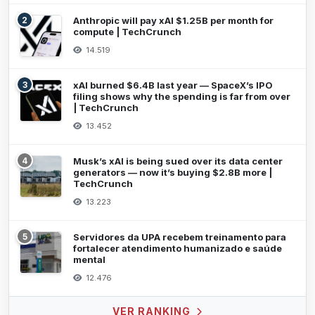
2
Anthropic will pay xAI $1.25B per month for
compute | TechCrunch
14.519
3
xAI burned $6.4B last year — SpaceX’s IPO
filing shows why the spending is far from over
| TechCrunch
13.452
4
Musk’s xAI is being sued over its data center
generators — now it’s buying $2.8B more |
TechCrunch
13.223
5
Servidores da UPA recebem treinamento para
fortalecer atendimento humanizado e saúde
mental
12.476
VER RANKING