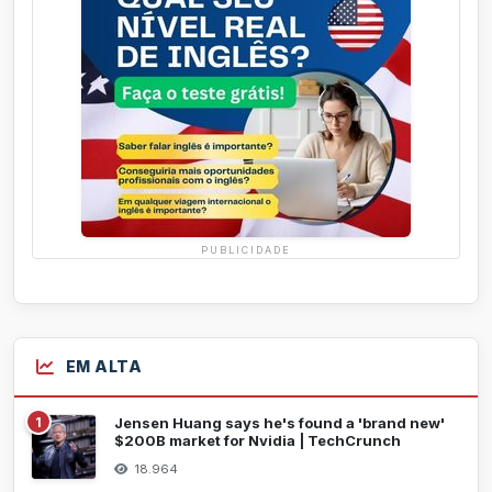
PUBLICIDADE
EM ALTA
1
Jensen Huang says he's found a 'brand new'
$200B market for Nvidia | TechCrunch
18.964