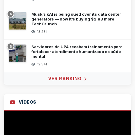
4
Musk’s xAI is being sued over its data center
generators — now it’s buying $2.8B more |
TechCrunch
13.231
5
Servidores da UPA recebem treinamento para
fortalecer atendimento humanizado e saúde
mental
12.541
VER RANKING
VÍDEOS