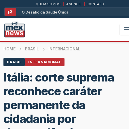
QUEM SOMOS
|
ANUNCIE
|
CONTATO
O Desafio da Saúde Única
HOME
BRASIL
INTERNACIONAL
BRASIL
INTERNACIONAL
Itália: corte suprema
reconhece caráter
permanente da
cidadania por