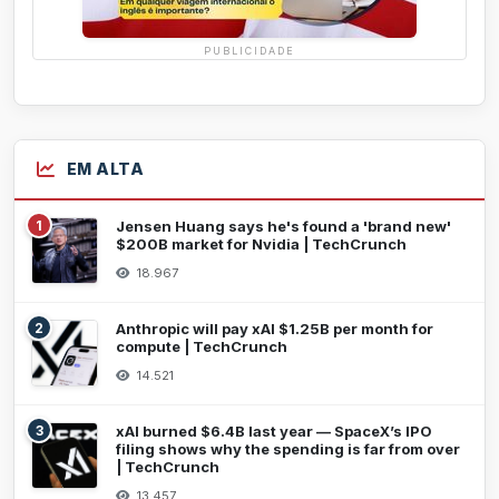
PUBLICIDADE
EM ALTA
1
Jensen Huang says he's found a 'brand new'
$200B market for Nvidia | TechCrunch
18.967
2
Anthropic will pay xAI $1.25B per month for
compute | TechCrunch
14.521
3
xAI burned $6.4B last year — SpaceX’s IPO
filing shows why the spending is far from over
| TechCrunch
13.457