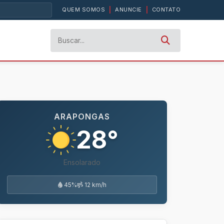
QUEM SOMOS
|
ANUNCIE
|
CONTATO
ARAPONGAS
28°
Ensolarado
45%
12 km/h