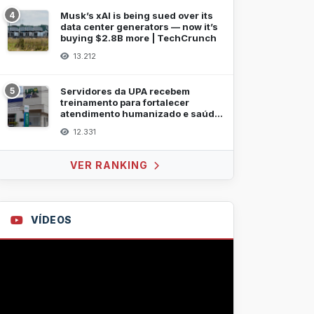
4
Musk’s xAI is being sued over its
data center generators — now it’s
buying $2.8B more | TechCrunch
13.212
5
Servidores da UPA recebem
treinamento para fortalecer
atendimento humanizado e saúde
mental
12.331
VER RANKING
VÍDEOS