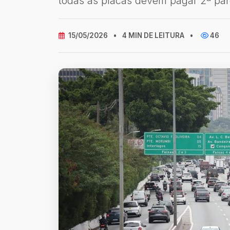
todas as placas devem pagar 2ª par
15/05/2026
•
4 MIN DE LEITURA
•
46