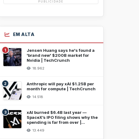
PUBLICIDADE
EM ALTA
1
Jensen Huang says he's found a
'brand new' $200B market for
Nvidia | TechCrunch
18.962
2
Anthropic will pay xAI $1.25B per
month for compute | TechCrunch
14.518
3
xAI burned $6.4B last year —
SpaceX’s IPO filing shows why the
spending is far from over |
TechCrunch
13.449