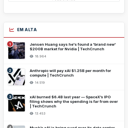
EM ALTA
1
Jensen Huang says he's found a 'brand new'
$200B market for Nvidia | TechCrunch
18.964
2
Anthropic will pay xAI $1.25B per month for
compute | TechCrunch
14.519
3
xAI burned $6.4B last year — SpaceX’s IPO
filing shows why the spending is far from over
| TechCrunch
13.453
4
Musk’s xAI is being sued over its data center