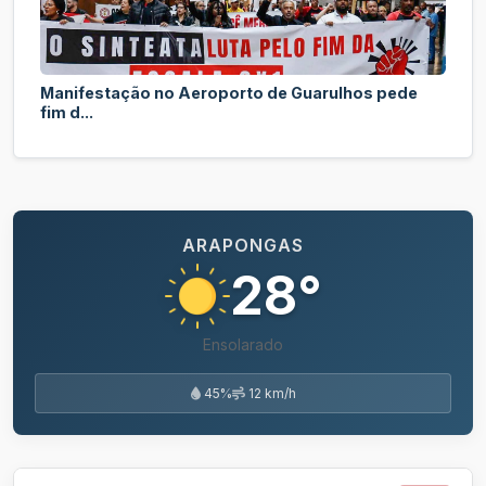
Manifestação no Aeroporto de Guarulhos pede
fim d...
ARAPONGAS
28°
Ensolarado
45%
12 km/h