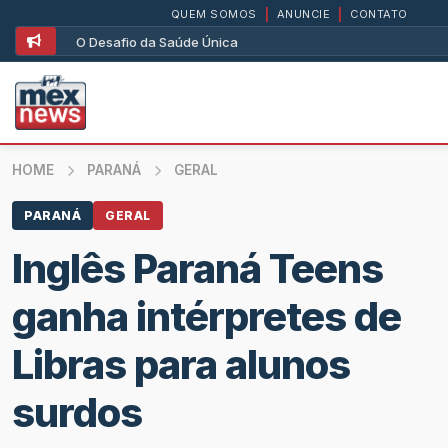
QUEM SOMOS
|
ANUNCIE
|
CONTATO
O Desafio da Saúde Única
HOME
PARANÁ
GERAL
PARANÁ
GERAL
Inglês Paraná Teens
ganha intérpretes de
Libras para alunos
surdos