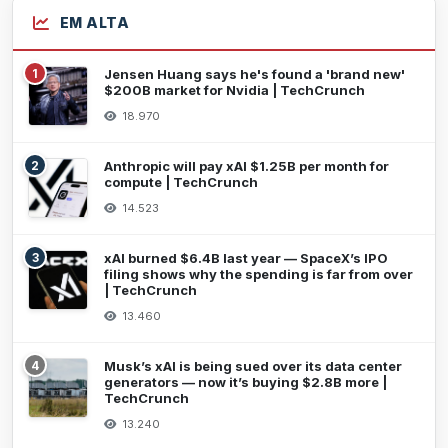
EM ALTA
1
Jensen Huang says he's found a 'brand new'
$200B market for Nvidia | TechCrunch
18.970
2
Anthropic will pay xAI $1.25B per month for
compute | TechCrunch
14.523
3
xAI burned $6.4B last year — SpaceX’s IPO
filing shows why the spending is far from over
| TechCrunch
13.460
4
Musk’s xAI is being sued over its data center
generators — now it’s buying $2.8B more |
TechCrunch
13.240