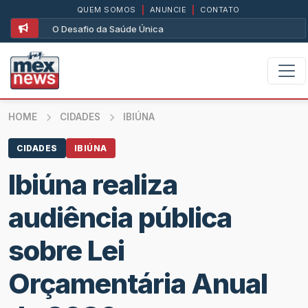
QUEM SOMOS
|
ANUNCIE
|
CONTATO
O Desafio da Saúde Única
HOME
CIDADES
IBIÚNA
CIDADES
IBIÚNA
Ibiúna realiza
audiência pública
sobre Lei
Orçamentária Anual