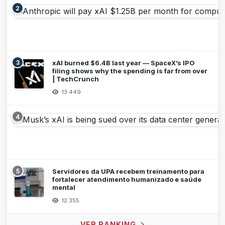
2
3
xAI burned $6.4B last year — SpaceX’s IPO
filing shows why the spending is far from over
| TechCrunch
13.449
4
5
Servidores da UPA recebem treinamento para
fortalecer atendimento humanizado e saúde
mental
12.355
VER RANKING