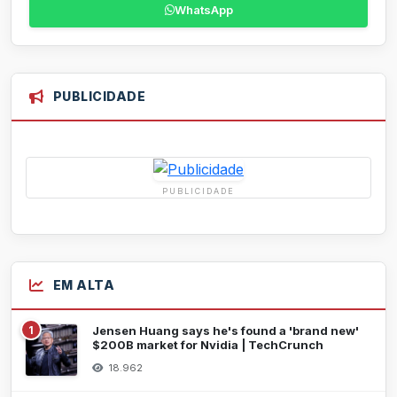
WhatsApp
PUBLICIDADE
PUBLICIDADE
EM ALTA
1
Jensen Huang says he's found a 'brand new'
$200B market for Nvidia | TechCrunch
18.962