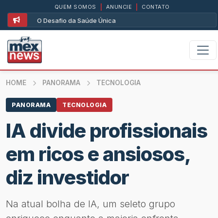
QUEM SOMOS
|
ANUNCIE
|
CONTATO
O Desafio da Saúde Única
HOME
PANORAMA
TECNOLOGIA
PANORAMA
TECNOLOGIA
IA divide profissionais
em ricos e ansiosos,
diz investidor
Na atual bolha de IA, um seleto grupo