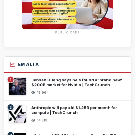
PUBLICIDADE
EM ALTA
1
Jensen Huang says he's found a 'brand new'
$200B market for Nvidia | TechCrunch
18.964
2
Anthropic will pay xAI $1.25B per month for
compute | TechCrunch
14.519