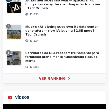
3
xAI burned $6.4B last year — SpaceX’s IPO
filing shows why the spending is far from over
| TechCrunch
13.453
4
Musk’s xAI is being sued over its data center
generators — now it’s buying $2.8B more |
TechCrunch
13.224
5
Servidores da UPA recebem treinamento para
fortalecer atendimento humanizado e saúde
mental
12.504
VER RANKING
VÍDEOS